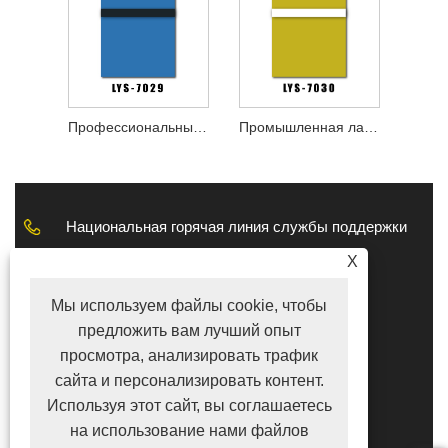
Профессиональный пластиковый лист для лазерной гравировки
Промышленная лазерная гравировка пластикового листа
Национальная горячая линия службы поддержки
клиентов
+86-17816238685
X
Электронная почта
Мы используем файлы cookie, чтобы
tina@lyshire.com
предложить вам лучший опыт
просмотра, анализировать трафик
ПОДПИСЫВАЙТЕСЬ НА НАС
сайта и персонализировать контент.
Используя этот сайт, вы соглашаетесь
на использование нами файлов