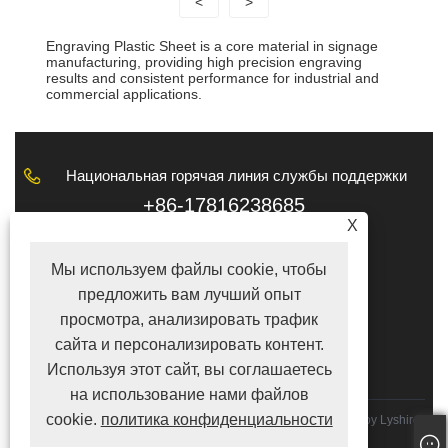
<
>
Engraving Plastic Sheet is a core material in signage
manufacturing, providing high precision engraving
results and consistent performance for industrial and
commercial applications.
Национальная горячая линия службы поддержки
клиентов
+86-17816238685
X
Электронная почта
Мы используем файлы cookie, чтобы
tina@lyshire.com
предложить вам лучший опыт
ПОДПИСЫВАЙТЕСЬ НА НАС
просмотра, анализировать трафик
сайта и персонализировать контент.
Используя этот сайт, вы соглашаетесь
на использование нами файлов
cookie.
политика конфиденциальности
Copyright © 2022 Hong Kong Lyshire Group Limited／Вэньчжоу Lyshire
Co., Ltd. Все права защищены.