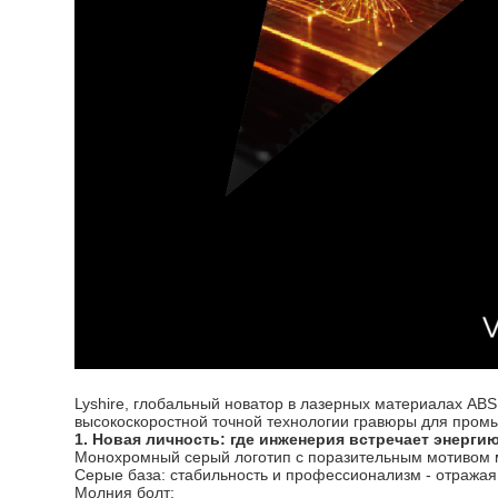
Lyshire, глобальный новатор в лазерных материалах ABS
высокоскоростной точной технологии гравюры для про
1. Новая личность: где инженерия встречает энерги
Монохромный серый логотип с поразительным мотивом 
Серые база: стабильность и профессионализм - отражая
Молния болт: