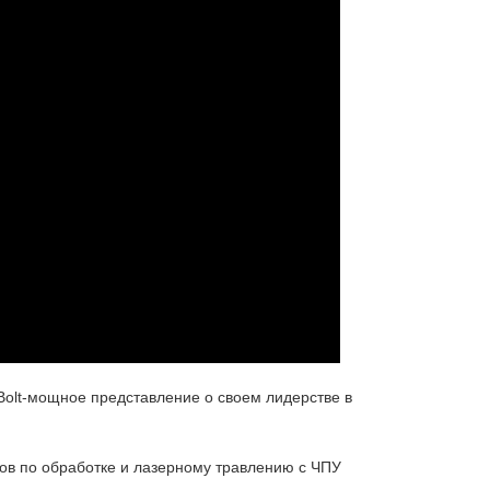
 Bolt-мощное представление о своем лидерстве в
тов по обработке и лазерному травлению с ЧПУ