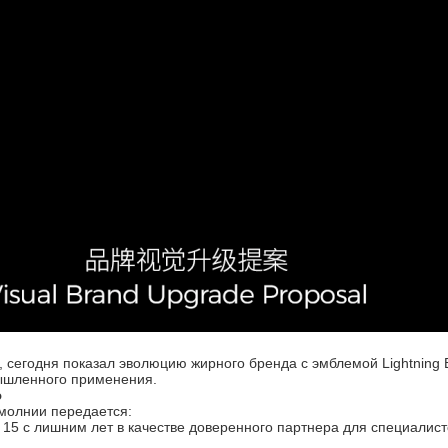
, сегодня показал эволюцию жирного бренда с эмблемой Lightning
мышленного применения.
ю
молнии передается:
 15 с лишним лет в качестве доверенного партнера для специалис