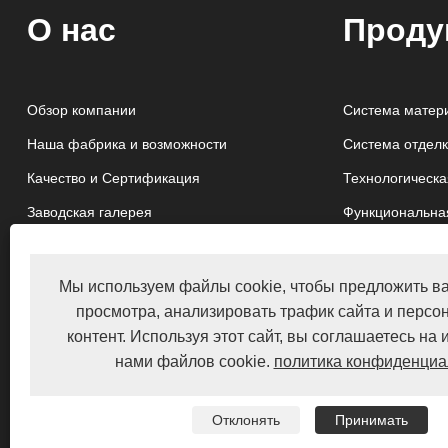
О нас
Проду
Обзор компании
Система матер
Наша фабрика и возможности
Система отделк
Качество и Сертификация
Технологическа
Заводская галерея
Функциональна
Структурная си
Мы используем файлы cookie, чтобы предложить в
просмотра, анализировать трафик сайта и персо
контент. Используя этот сайт, вы соглашаетесь на
нами файлов cookie.
политика конфиденциа
Отклонять
Принимать
Copyright © 2022 Hong Kong Lyshire Group Limited／Вэньчжоу Ly