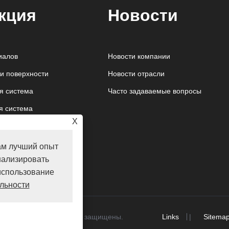
кция
Новости
иалов
Новости компании
и поверхности
Новости отрасли
я система
Часто задаваемые вопросы
я система
X
стема
ам лучший опыт
нализировать
 использование
льности
shire Co., Ltd. Все права защищены.
Links
|
Sitema